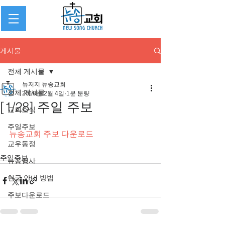
게시물
전체 게시물
뉴저지 뉴송교회
전체 게시물
2018년 2월 4일
1분 분량
[1/28] 주일 주보
교회소식
주일주보
뉴송교회 주보 다운로드
교우동정
주일주보
뉴송행사
헌금 안내 방법
주보다운로드