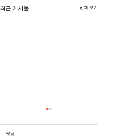
전체 보기
최근 게시물
[3/1] 주일주보
[2/22] 주일주보
댓글