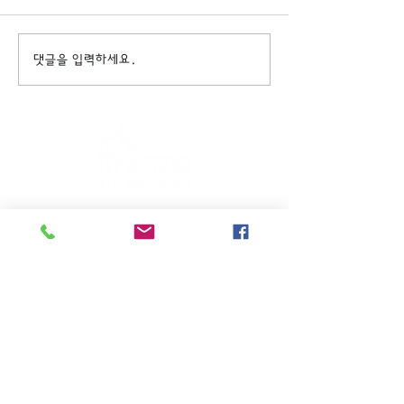
댓글을 입력하세요.
주일KM예배 (1부) 9am, (2부)
11am
(*신년주일, 부활주일, 추수감사주일, 창립기념
주일, 성탄주일은 오전11시 연합예배를 드립니
다.)
주일EM예배 11am
수요삼일예배 8pm
새벽기도회: 매주 화~금(5:45am),
토 (6am)