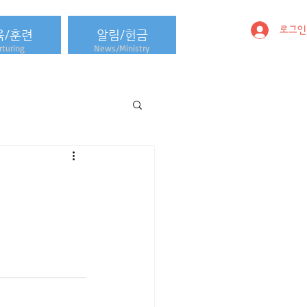
로그인
육/훈련
알림/헌금
turing
News/Ministry