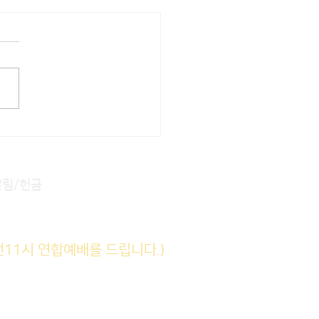
22] 주일주보
알림/헌금
전11시 연합예배를 드립니다.)