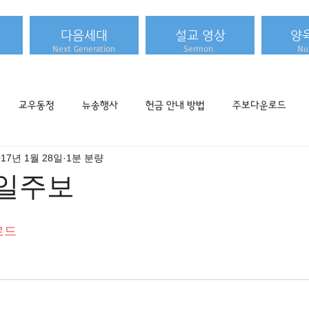
다음세대
설교 영상
양
Next Generation
Sermon
Nur
교우동정
뉴송행사
헌금 안내 방법
주보다운로드
017년 1월 28일
1분 분량
 주일주보
로드