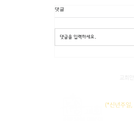
[3/8] 주일주보
댓글
댓글을 입력하세요.
교회안
주일KM
(*신년주일
주일E
수요삼