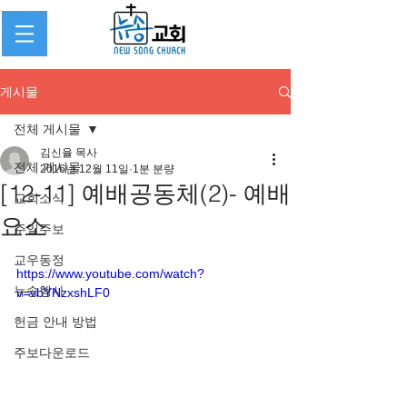
게시물
전체 게시물
김신율 목사
전체 게시물
2016년 12월 11일
1분 분량
[12-11] 예배공동체(2)- 예배
교회소식
요소
주일주보
교우동정
https://www.youtube.com/watch?
뉴송행사
v=vbYNzxshLF0
헌금 안내 방법
주보다운로드