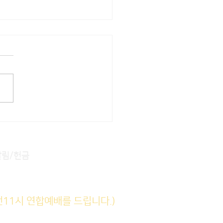
22] 주일주보
알림/헌금
전11시 연합예배를 드립니다.)