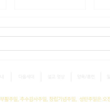
[3/1] 주일주보
[2/
내
다음세대
설교 영상
양육/훈련
예배 (1부) 9am, (2부) 11am
, 부활주일, 추수감사주일, 창립기념주일, 성탄주일은 오
M예배 11am