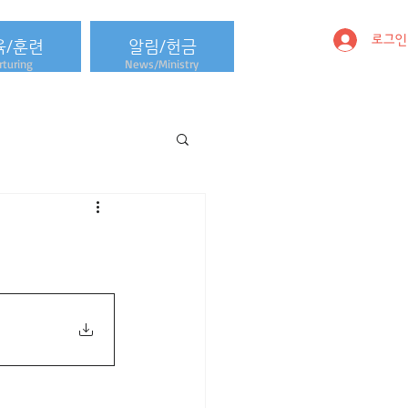
로그인
육/훈련
알림/헌금
turing
News/Ministry