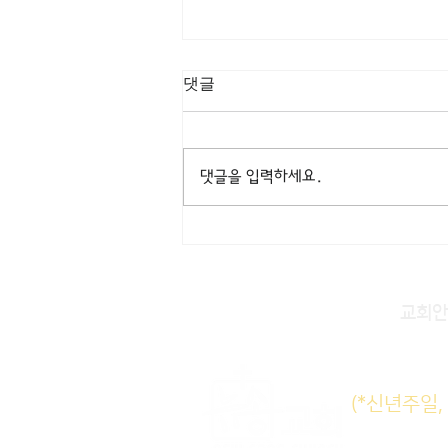
[3/8] 주일주보
댓글
댓글을 입력하세요.
교회안
주일KM
(*신년주일
주일E