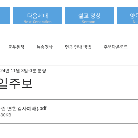
다음세대
설교 영상
양
Next Generation
Sermon
Nur
교우동정
뉴송행사
헌금 안내 방법
주보다운로드
024년 11월 3일
0분 분량
 주일주보
.pdf
년 창립 연합감사예배)
430KB