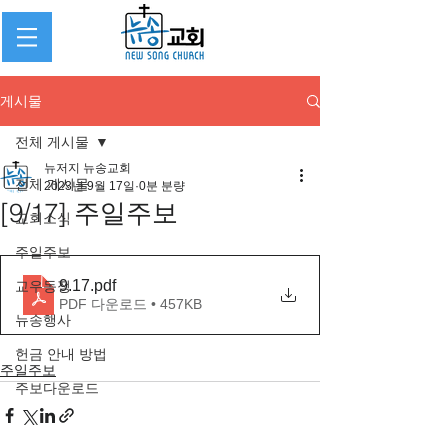
게시물
전체 게시물
뉴저지 뉴송교회
전체 게시물
2023년 9월 17일
0분 분량
[9/17] 주일주보
교회소식
주일주보
9.17
.pdf
교우동정
PDF 다운로드 • 457KB
뉴송행사
헌금 안내 방법
주일주보
주보다운로드