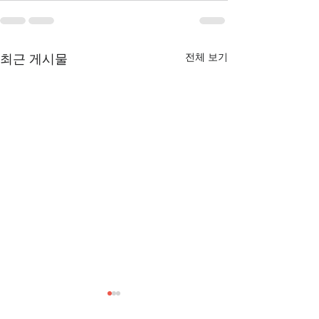
전체 보기
최근 게시물
[3/1] 주일주보
[2/22] 주일주보