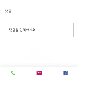
댓글
댓글을 입력하세요.
주일KM예배 (1부) 9am, (2부)
11am
(*신년주일, 부활주일, 추수감사주일, 창립기념
주일, 성탄주일은 오전11시 연합예배를 드립니
다.)
주일EM예배 11am
수요삼일예배 8pm