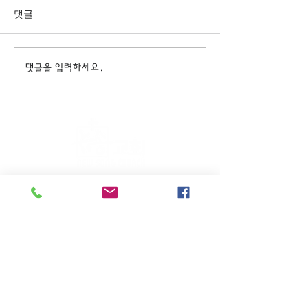
댓글
댓글을 입력하세요.
주일KM예배 (1부) 9am, (2부)
11am
(*신년주일, 부활주일, 추수감사주일, 창립기념
주일, 성탄주일은 오전11시 연합예배를 드립니
다.)
주일EM예배 11am
수요삼일예배 8pm
새벽기도회: 매주 화~금(5:45am),