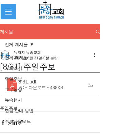
게시물
전체 게시물
뉴저지 뉴송교회
전체 게시물
2025년 8월 31일
0분 분량
[8/31] 주일주보
교회소식
주일주보
8.31
.pdf
PDF 다운로드 • 488KB
교우동정
뉴송행사
주일주보
헌금 안내 방법
주보다운로드