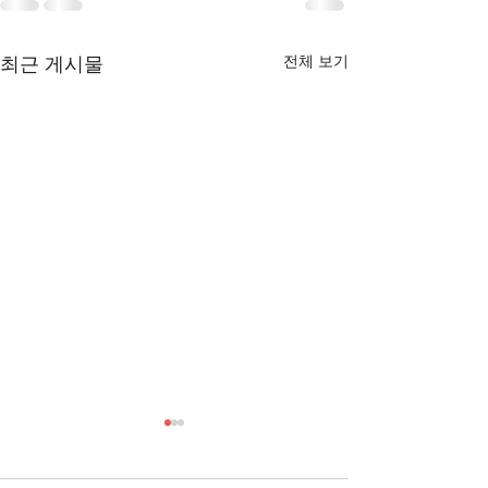
전체 보기
최근 게시물
[3/1] 주일주보
[2/22] 주일주보