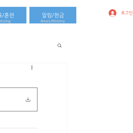
로그인
육/훈련
알림/헌금
turing
News/Ministry