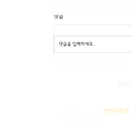
[3/8] 주일주보
댓글
댓글을 입력하세요.
교회안
주일KM
(*신년주일
주일E