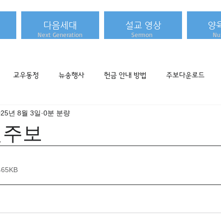
다음세대
설교 영상
양
Next Generation
Sermon
Nur
교우동정
뉴송행사
헌금 안내 방법
주보다운로드
025년 8월 3일
0분 분량
주일주보
465KB