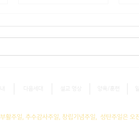
[3/1] 주일주보
[2/
내
다음세대
설교 영상
양육/훈련
예배 (1부) 9am, (2부) 11am
, 부활주일, 추수감사주일, 창립기념주일, 성탄주일은 오
M예배 11am