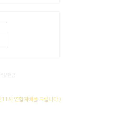
22] 주일주보
알림/헌금
전11시 연합예배를 드립니다.)