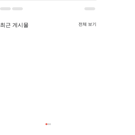
전체 보기
최근 게시물
[3/1] 주일주보
[2/22] 주일주보