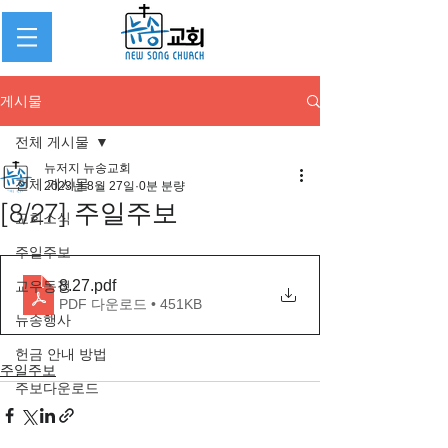
게시물
전체 게시물
뉴저지 뉴송교회
전체 게시물
2023년 8월 27일
0분 분량
[8/27] 주일주보
교회소식
주일주보
8.27
.pdf
교우동정
PDF 다운로드 • 451KB
뉴송행사
헌금 안내 방법
주일주보
주보다운로드