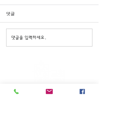
댓글
댓글을 입력하세요.
주일KM예배 (1부) 9am, (2부)
11am
(*신년주일, 부활주일, 추수감사주일, 창립기념
주일, 성탄주일은 오전11시 연합예배를 드립니
다.)
주일EM예배 11am
수요삼일예배 8pm