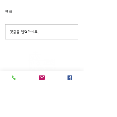
댓글
댓글을 입력하세요.
주일KM예배 (1부) 9am, (2부)
11am
(*신년주일, 부활주일, 추수감사주일, 창립기념
주일, 성탄주일은 오전11시 연합예배를 드립니
다.)
주일EM예배 11am
수요삼일예배 8pm