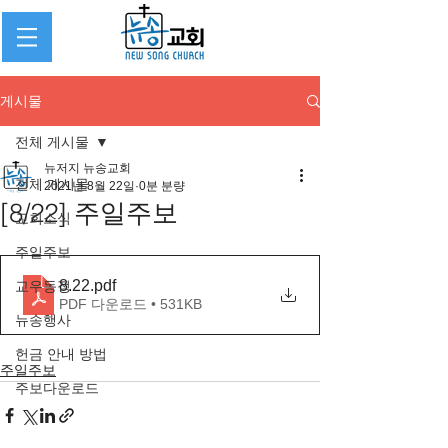
게시물
전체 게시물
뉴저지 뉴송교회
전체 게시물
2021년 8월 22일
0분 분량
[8/22] 주일주보
교회소식
주일주보
8.22
.pdf
교우동정
PDF 다운로드 • 531KB
뉴송행사
헌금 안내 방법
주일주보
주보다운로드