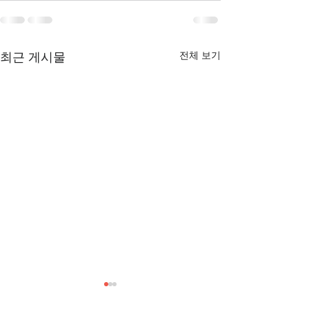
전체 보기
최근 게시물
[3/1] 주일주보
[2/22] 주일주보