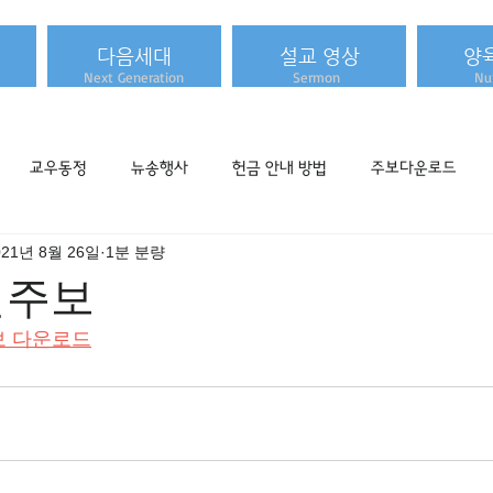
다음세대
설교 영상
양
Next Generation
Sermon
Nur
교우동정
뉴송행사
헌금 안내 방법
주보다운로드
021년 8월 26일
1분 분량
주일주보
보 다운로드