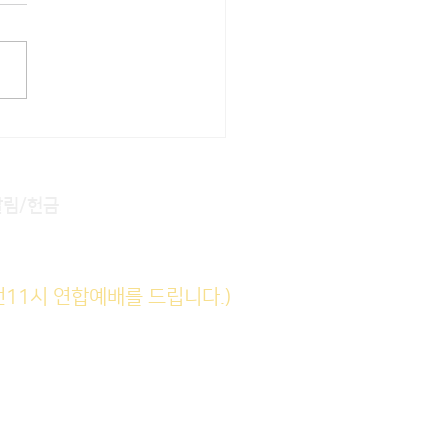
알림/헌금
전11시 연합예배를 드립니다.)
(6am)