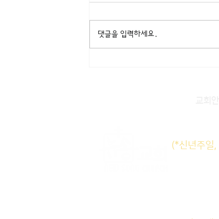
댓글을 입력하세요.
교회안
주일KM
(*신년주일
주일E
수요삼
새벽기도