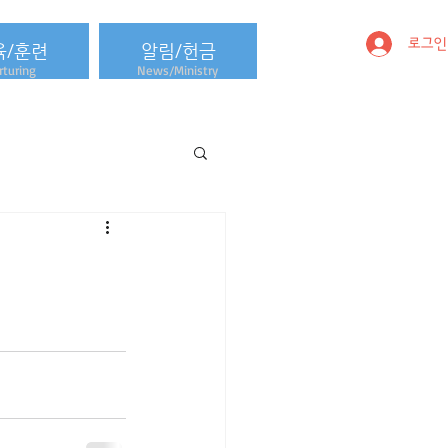
로그인
육/훈련
알림/헌금
turing
News/Ministry