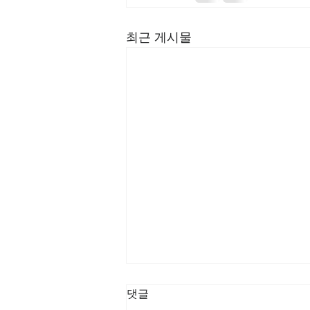
최근 게시물
[3/8] 주일주보
댓글