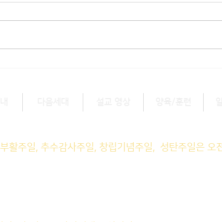
내
다음세대
설교 영상
양육/훈련
예배 (1부) 9am, (2부) 11am
, 부활주일, 추수감사주일, 창립기념주일, 성탄주일은 오
M예배 11am
일예배 8pm
회: 매주 화~금(5:45am), 토 