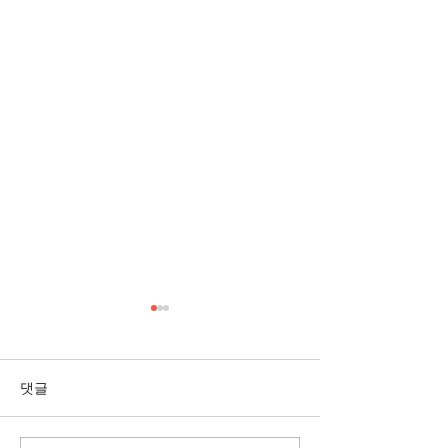
[3/1] 주일주보
[2/22] 주일주보
댓글