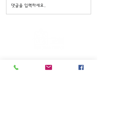
댓글을 입력하세요.
주일KM예배 (1부) 9am, (2부)
11am
(*신년주일, 부활주일, 추수감사주일, 창립기념
주일, 성탄주일은 오전11시 연합예배를 드립니
다.)
주일EM예배 11am
수요삼일예배 8pm
새벽기도회: 매주 화~금(5:45am),
토 (6am)
(*8월은 새벽기도회와 수요삼일예배를 쉽니다.)
27-06 High st. Fair Lawn, NJ 07410