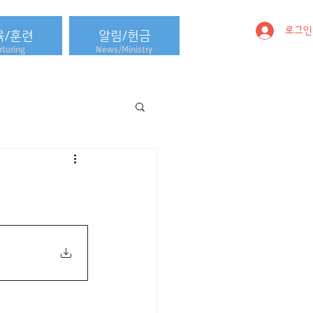
로그인
육/훈련
알림/헌금
turing
News/Ministry