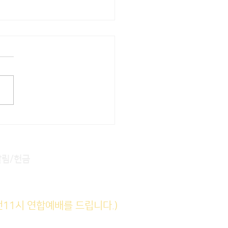
22] 주일주보
알림/헌금
전11시 연합예배를 드립니다.)