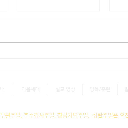
[3/1] 주일주보
[2/
내
다음세대
설교 영상
양육/훈련
예배 (1부) 9am, (2부) 11am
, 부활주일, 추수감사주일, 창립기념주일, 성탄주일은 오
M예배 11am