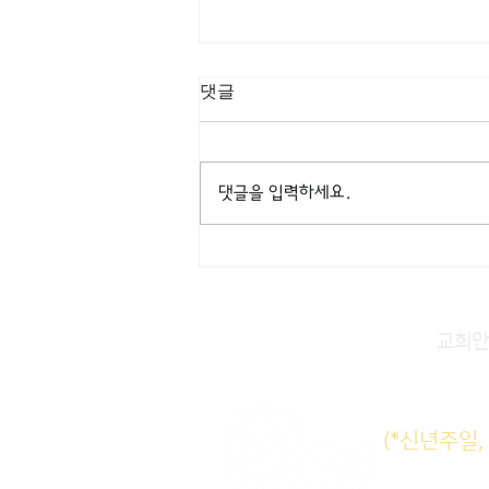
[3/8] 주일주보
댓글
댓글을 입력하세요.
교회안
주일KM
(*신년주일
주일E