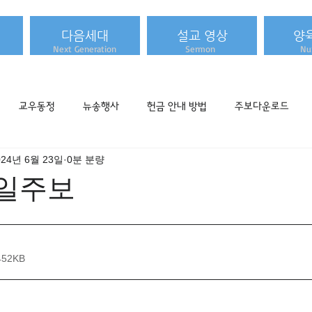
다음세대
설교 영상
양
Next Generation
Sermon
Nur
교우동정
뉴송행사
헌금 안내 방법
주보다운로드
024년 6월 23일
0분 분량
 주일주보
452KB