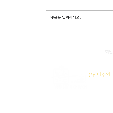
댓글을 입력하세요.
교회안
주일KM
(*신년주일
주일E
수요삼
새벽기도