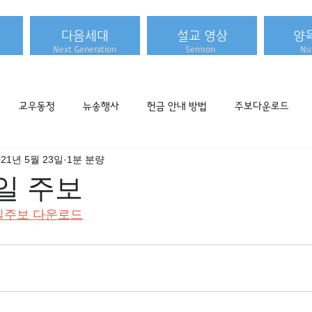
다음세대
설교 영상
양
Next Generation
Sermon
Nur
교우동정
뉴송행사
헌금 안내 방법
주보다운로드
021년 5월 23일
1분 분량
 주일 주보
일주보 다운로드