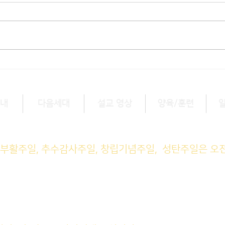
내
다음세대
설교 영상
양육/훈련
예배 (1부) 9am, (2부) 11am
, 부활주일, 추수감사주일, 창립기념주일, 성탄주일은 오
M예배 11am
일예배 8pm
회: 매주 화~금(5:45am), 토 