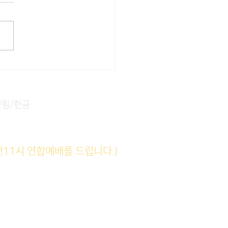
알림/헌금
전11시 연합예배를 드립니다.)
(6am)