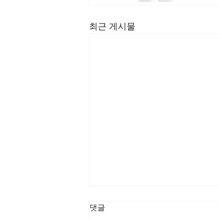
최근 게시물
[3/8] 주일주보
댓글