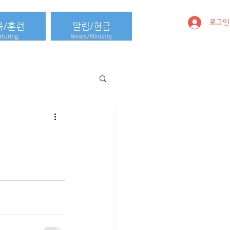
로그인
육/훈련
알림/헌금
turing
News/Ministry