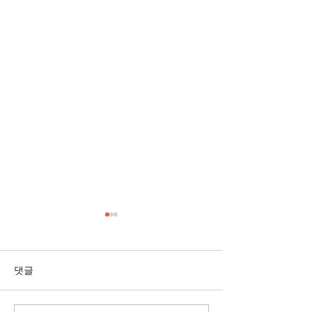
[3/1] 주일주보
[2/22] 주일주보
댓글