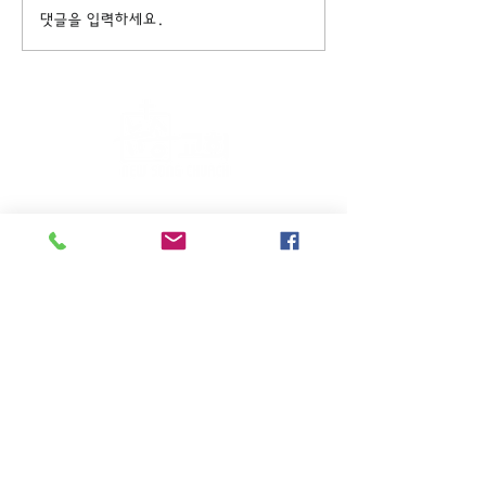
댓글을 입력하세요.
주일KM예배 (1부) 9am, (2부)
11am
(*신년주일, 부활주일, 추수감사주일, 창립기념
주일, 성탄주일은 오전11시 연합예배를 드립니
다.)
주일EM예배 11am
수요삼일예배 8pm
새벽기도회: 매주 화~금(5:45am),
토 (6am)
(*8월은 새벽기도회와 수요삼일예배를 쉽니다.)
27-06 High st. Fair Lawn, NJ 07410