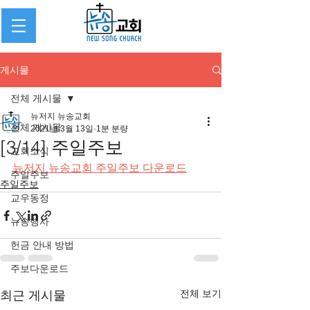
게시물
전체 게시물
뉴저지 뉴송교회
전체 게시물
2021년 3월 13일
1분 분량
[3/14] 주일주보
교회소식
뉴저지 뉴송교회 주일주보 다운로드
주일주보
주일주보
교우동정
뉴송행사
헌금 안내 방법
주보다운로드
전체 보기
최근 게시물