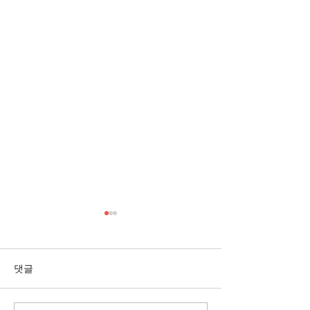
[3/1] 주일주보
[2/22] 주일주보
댓글