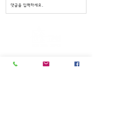
댓글을 입력하세요.
주일KM예배 (1부) 9am, (2부)
11am
(*신년주일, 부활주일, 추수감사주일, 창립기념
주일, 성탄주일은 오전11시 연합예배를 드립니
다.)
주일EM예배 11am
수요삼일예배 8pm
새벽기도회: 매주 화~금(5:45am),
토 (6am)
(*8월은 새벽기도회와 수요삼일예배를 쉽니다.)
27-06 High st. Fair Lawn, NJ 07410