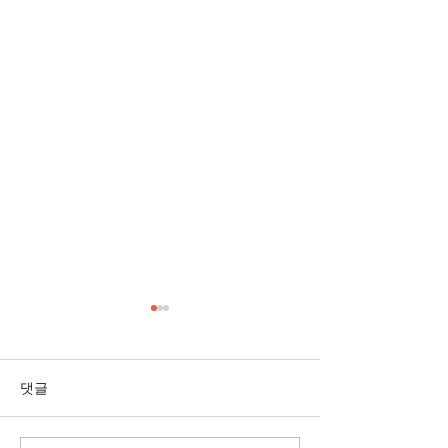
[3/1] 주일주보
[2/22] 주일주보
댓글