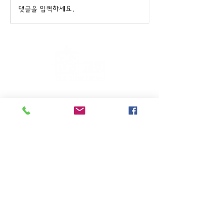
댓글을 입력하세요.
주일KM예배 (1부) 9am, (2부)
11am
(*신년주일, 부활주일, 추수감사주일, 창립기념
주일, 성탄주일은 오전11시 연합예배를 드립니
다.)
주일EM예배 11am
수요삼일예배 8pm
새벽기도회: 매주 화~금(5:45am),
토 (6am)
(*8월은 새벽기도회와 수요삼일예배를 쉽니다.)
27-06 High st. Fair Lawn, NJ 07410