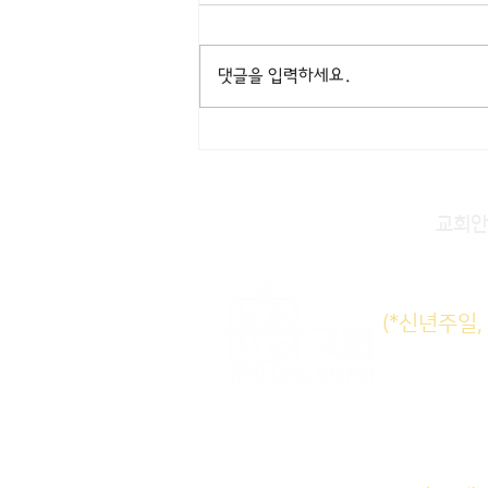
댓글을 입력하세요.
교회안
주일KM
(*신년주일
주일E
수요삼
새벽기도