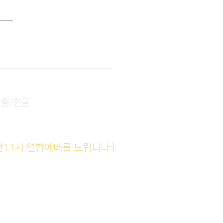
알림/헌금
전11시 연합예배를 드립니다.)
(6am)