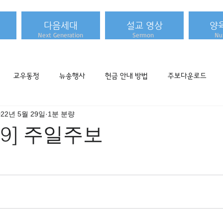
다음세대
설교 영상
양
Next Generation
Sermon
Nur
교우동정
뉴송행사
헌금 안내 방법
주보다운로드
022년 5월 29일
1분 분량
.29] 주일주보