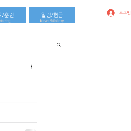
로그인
육/훈련
알림/헌금
turing
News/Ministry