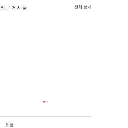
전체 보기
최근 게시물
[3/1] 주일주보
[2/22] 주일주보
댓글