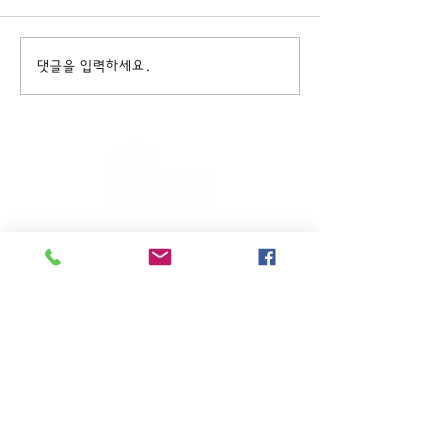
댓글을 입력하세요.
주일KM예배 (1부) 9am, (2부)
11am
(*신년주일, 부활주일, 추수감사주일, 창립기념
주일, 성탄주일은 오전11시 연합예배를 드립니
다.)
주일EM예배 11am
수요삼일예배 8pm
새벽기도회: 매주 화~금(5:45am),
토 (6am)