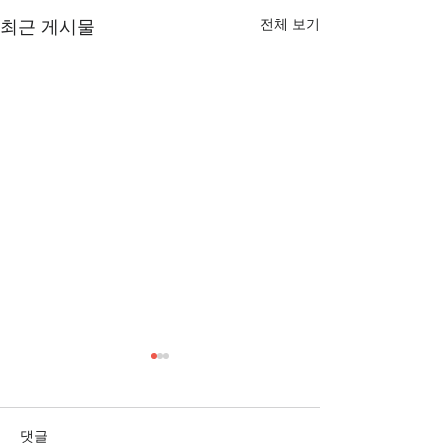
전체 보기
최근 게시물
[3/1] 주일주보
[2/22] 주일주보
댓글