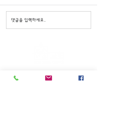
댓글을 입력하세요.
주일KM예배 (1부) 9am, (2부)
11am
(*신년주일, 부활주일, 추수감사주일, 창립기념
주일, 성탄주일은 오전11시 연합예배를 드립니
다.)
주일EM예배 11am
수요삼일예배 8pm
새벽기도회: 매주 화~금(5:45am),
토 (6am)