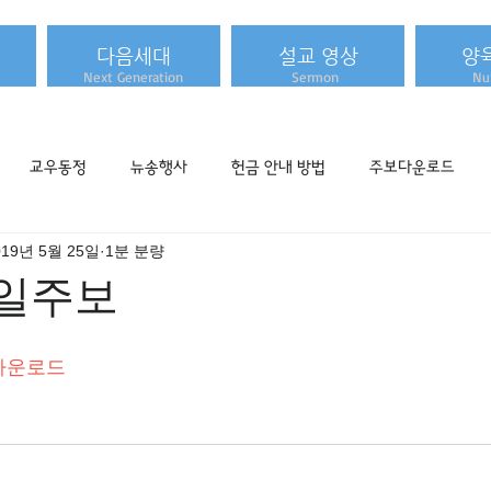
다음세대
설교 영상
양
Next Generation
Sermon
Nur
교우동정
뉴송행사
헌금 안내 방법
주보다운로드
019년 5월 25일
1분 분량
 주일주보
다운로드