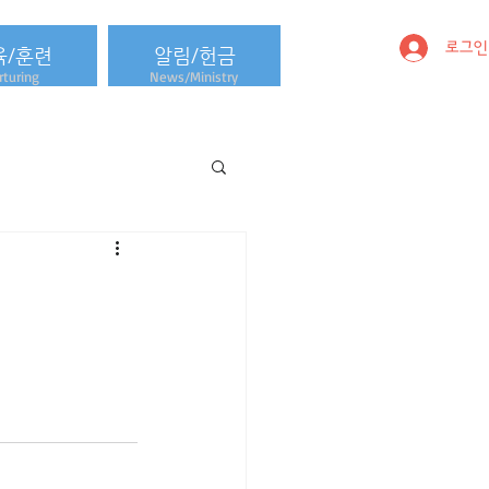
로그인
육/훈련
알림/헌금
turing
News/Ministry