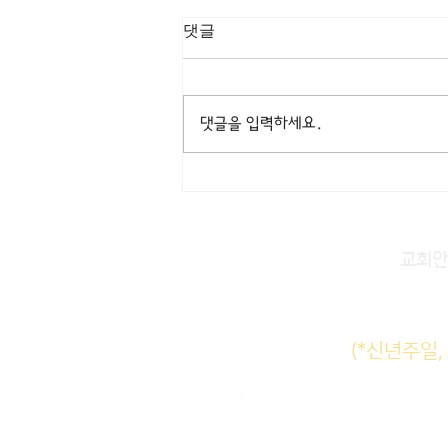
[3/8] 주일주보
댓글
댓글을 입력하세요.
교회안
주일KM
(*신년주일
주일E
수요삼