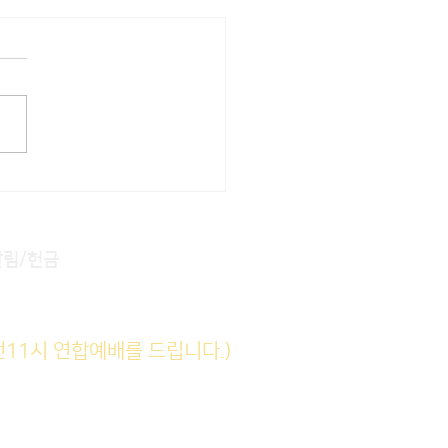
22] 주일주보
알림/헌금
전11시 연합예배를 드립니다.)