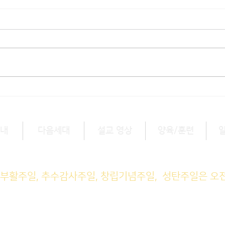
[3/1] 주일주보
[2/
내
다음세대
설교 영상
양육/훈련
예배 (1부) 9am, (2부) 11am
, 부활주일, 추수감사주일, 창립기념주일, 성탄주일은 오
M예배 11am
일예배 8pm