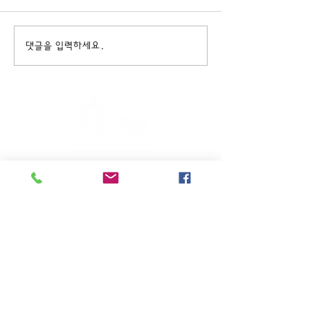
댓글을 입력하세요.
주일KM예배 (1부) 9am, (2부)
11am
(*신년주일, 부활주일, 추수감사주일, 창립기념
주일, 성탄주일은 오전11시 연합예배를 드립니
다.)
주일EM예배 11am
수요삼일예배 8pm
새벽기도회: 매주 화~금(5:45am),
토 (6am)