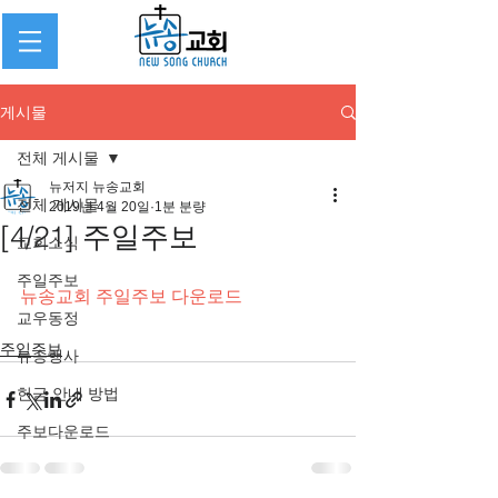
게시물
전체 게시물
뉴저지 뉴송교회
전체 게시물
2019년 4월 20일
1분 분량
[4/21] 주일주보
교회소식
주일주보
뉴송교회 주일주보 다운로드
교우동정
주일주보
뉴송행사
헌금 안내 방법
주보다운로드