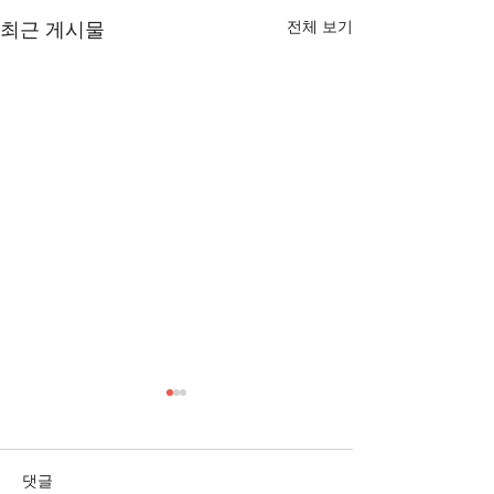
전체 보기
최근 게시물
[3/1] 주일주보
[2/22] 주일주보
댓글