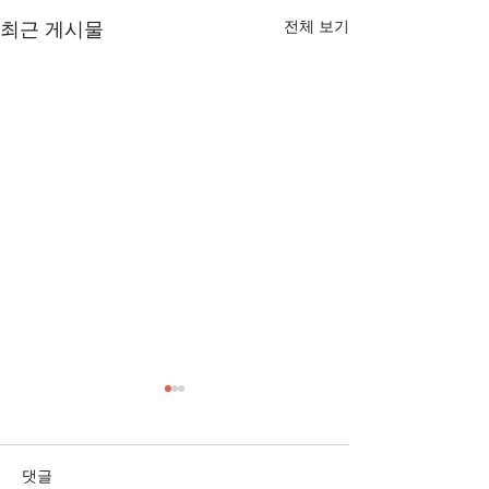
전체 보기
최근 게시물
[3/1] 주일주보
[2/22] 주일주보
댓글