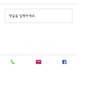
댓글을 입력하세요.
주일KM예배 (1부) 9am, (2부)
11am
(*신년주일, 부활주일, 추수감사주일, 창립기념
주일, 성탄주일은 오전11시 연합예배를 드립니
다.)
주일EM예배 11am
수요삼일예배 8pm
새벽기도회: 매주 화~금(5:45am),
토 (6am)