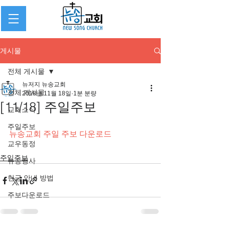
게시물
전체 게시물
뉴저지 뉴송교회
전체 게시물
2018년 11월 18일
1분 분량
[11/18] 주일주보
교회소식
주일주보
뉴송교회 주일 주보 다운로드
교우동정
주일주보
뉴송행사
헌금 안내 방법
주보다운로드