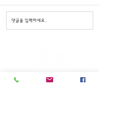
댓글을 입력하세요.
주일KM예배 (1부) 9am, (2부)
11am
(*신년주일, 부활주일, 추수감사주일, 창립기념
주일, 성탄주일은 오전11시 연합예배를 드립니
다.)
주일EM예배 11am
수요삼일예배 8pm
새벽기도회: 매주 화~금(5:45am),
토 (6am)