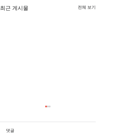
전체 보기
최근 게시물
[3/1] 주일주보
[2/22] 주일주보
댓글