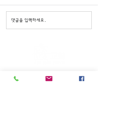
댓글을 입력하세요.
주일KM예배 (1부) 9am, (2부)
11am
(*신년주일, 부활주일, 추수감사주일, 창립기념
주일, 성탄주일은 오전11시 연합예배를 드립니
다.)
주일EM예배 11am
수요삼일예배 8pm
새벽기도회: 매주 화~금(5:45am),
토 (6am)