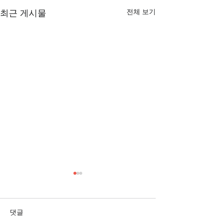
전체 보기
최근 게시물
[3/1] 주일주보
[2/22] 주일주보
댓글