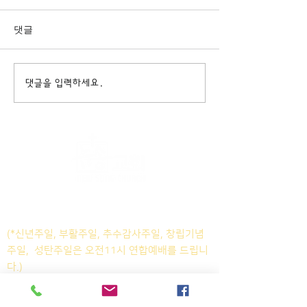
댓글
댓글을 입력하세요.
주일KM예배 (1부) 9am, (2부)
11am
(*신년주일, 부활주일, 추수감사주일, 창립기념
주일, 성탄주일은 오전11시 연합예배를 드립니
다.)
주일EM예배 11am
수요삼일예배 8pm