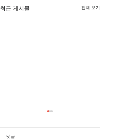
전체 보기
최근 게시물
[3/1] 주일주보
[2/22] 주일주보
댓글