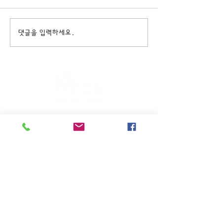
댓글을 입력하세요.
주일KM예배 (1부) 9am, (2부)
11am
(*신년주일, 부활주일, 추수감사주일, 창립기념
주일, 성탄주일은 오전11시 연합예배를 드립니
다.)
주일EM예배 11am
수요삼일예배 8pm
새벽기도회: 매주 화~금(5:45am),
토 (6am)