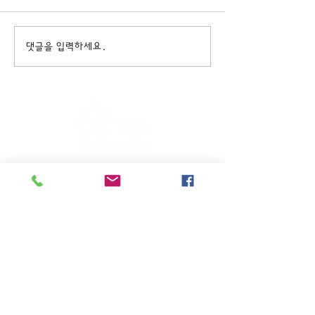
댓글을 입력하세요.
주일KM예배 (1부) 9am, (2부)
11am
(*신년주일, 부활주일, 추수감사주일, 창립기념
주일, 성탄주일은 오전11시 연합예배를 드립니
다.)
주일EM예배 11am
수요삼일예배 8pm
새벽기도회: 매주 화~금(5:45am),
토 (6am)