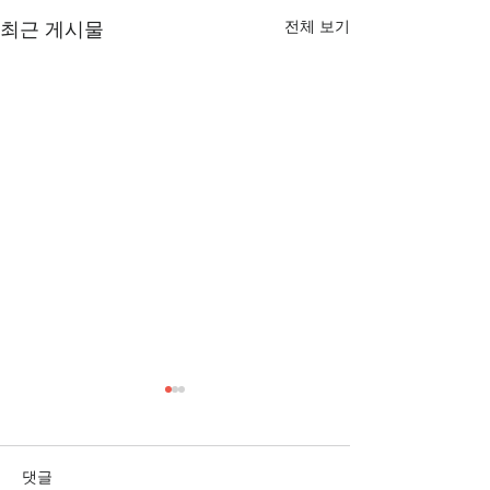
전체 보기
최근 게시물
[3/1] 주일주보
[2/22] 주일주보
댓글