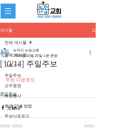
게시물
전체 게시물
뉴저지 뉴송교회
전체 게시물
2018년 10월 20일
1분 분량
[10/14] 주일주보
교회소식
주일주보
주보 다운로드
교우동정
주일주보
뉴송행사
헌금 안내 방법
주보다운로드