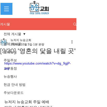
게시물
전체 게시물
뉴저지 뉴송교회
전체 게시물
2018년 10월 5일
1분 분량
[9/30] "영혼의 닻을 내릴 곳"
교회소식
주일주보
https://www.youtube.com/watch?v=dg_9gjP-
교우동정
wqI
뉴송행사
헌금 안내 방법
주보다운로드
뉴저지 뉴송교회 주일 예배