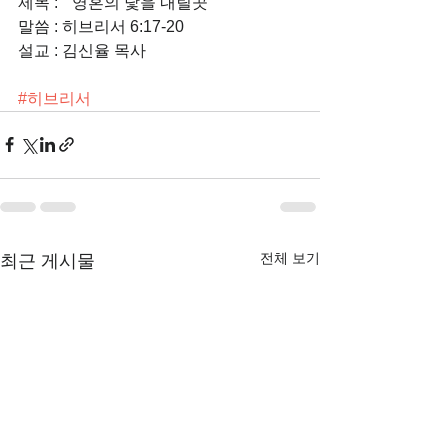
제목 : " 영혼의 닻을 내릴곳 "
말씀 : 히브리서 6:17-20
설교 : 김신율 목사
#히브리서
전체 보기
최근 게시물