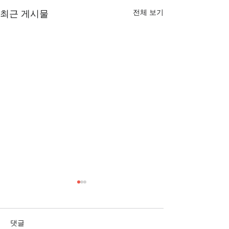
전체 보기
최근 게시물
[3/1] 주일주보
[2/22] 주일주보
댓글