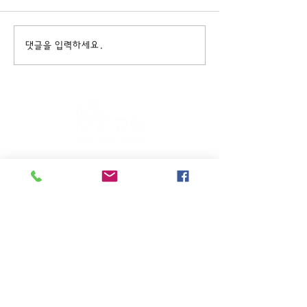
댓글을 입력하세요.
주일KM예배 (1부) 9am, (2부)
11am
(*신년주일, 부활주일, 추수감사주일, 창립기념
주일, 성탄주일은 오전11시 연합예배를 드립니
다.)
주일EM예배 11am
수요삼일예배 8pm
새벽기도회: 매주 화~금(5:45am),
토 (6am)