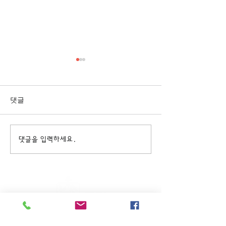
[3/1] 주일주보
[2/22] 주일주보
댓글
댓글을 입력하세요.
주일KM예배 (1부) 9am, (2부)