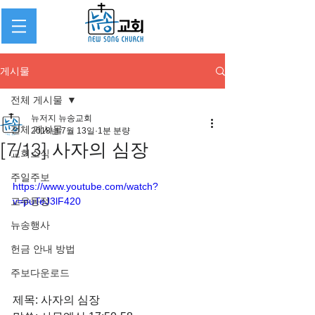
게시물
전체 게시물
뉴저지 뉴송교회
전체 게시물
2018년 7월 13일
1분 분량
[7/13] 사자의 심장
교회소식
주일주보
https://www.youtube.com/watch?
교우동정
v=puTeJ3lF420
뉴송행사
헌금 안내 방법
주보다운로드
제목: 사자의 심장