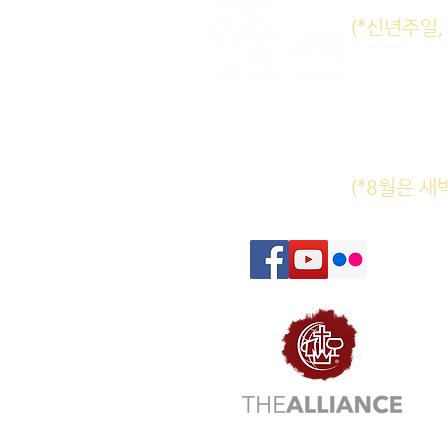
(*신년주일
주일E
수요삼
새벽기도
(*8월은 