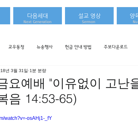
다음세대
설교 영상
양
Next Generation
Sermon
Nur
교우동정
뉴송행사
헌금 안내 방법
주보다운로드
018년 3월 31일
1분 분량
] 성금요예배 "이유없이 고난
음 14:53-65)
om/watch?v=-osAHj1-_fY