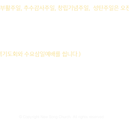
, 부활주일, 추수감사주일, 창립기념주일, 성탄주일은 오
M예배 11am
일예배 8pm
회: 매주 화~금(5:45am), 토 
새벽기도회와 수요삼일예배를 쉽니다.)
27-06 High st. Fair Lawn, NJ 07410
(w) 201-797-8898
newsongchurch16@gmail.com
© Copyright New Song Church. All rights reserved