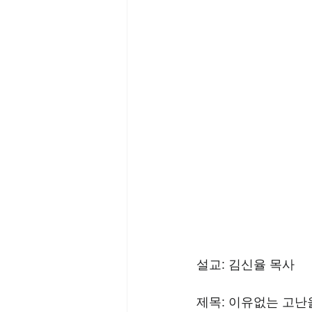
설교: 김신율 목사
제목: 이유없는 고난