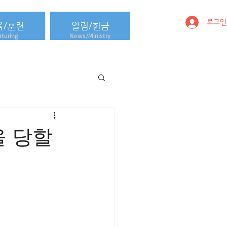
로그인
육/훈련
알림/헌금
turing
News/Ministry
을 당할