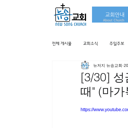
교회안내
About Church
전체 게시물
교회소식
주일주보
뉴저지 뉴송교회
2
[3/30
때" (마가복
https://www.youtube.c