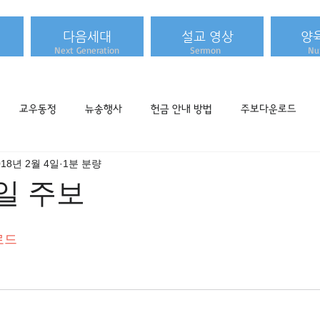
다음세대
설교 영상
양
Next Generation
Sermon
Nur
교우동정
뉴송행사
헌금 안내 방법
주보다운로드
018년 2월 4일
1분 분량
 주일 주보
로드