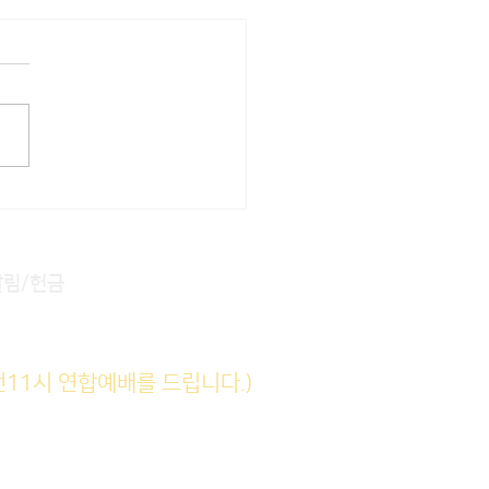
22] 주일주보
알림/헌금
전11시 연합예배를 드립니다.)