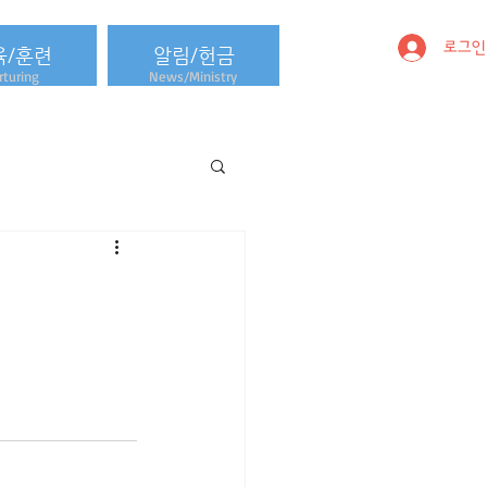
로그인
육/훈련
알림/헌금
turing
News/Ministry