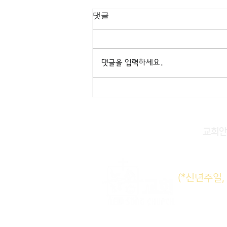
[3/8] 주일주보
댓글
댓글을 입력하세요.
교회안
주일KM
(*신년주일
주일E
수요삼