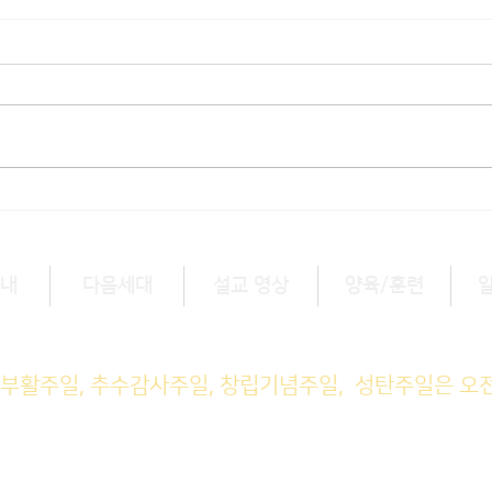
[3/1] 주일주보
[2/
내
다음세대
설교 영상
양육/훈련
예배 (1부) 9am, (2부) 11am
, 부활주일, 추수감사주일, 창립기념주일, 성탄주일은 오
M예배 11am
일예배 8pm