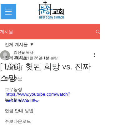
게시물
전체 게시물
김신율 목사
전체 게시물
2018년 1월 26일
1분 분량
[1/26]: 헛된 희망 vs. 진짜
교회소식
소망
주일주보
교우동정
https://www.youtube.com/watch?
뉴송행사
v=Cro9rW4dJ6w
헌금 안내 방법
주보다운로드