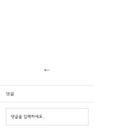
[3/1] 주일주보
[2/22] 주일주보
댓글
댓글을 입력하세요.