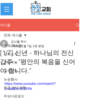
게시물
전체 게시물
김신율 목사
전체 게시물
2018년 1월 7일
1분 분량
[1/7] 신년 - 하나님의 전신
교회소식
갑주 - "평안의 복음을 신어
주일주보
야 합니다."
교우동정
뉴송행사
https://www.youtube.com/watch?
헌금 안내 방법
v=Sd9DcHVSYPA
주보다운로드