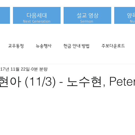
다음세대
설교 영상
양
Next Generation
Sermon
Nur
교우동정
뉴송행사
헌금 안내 방법
주보다운로드
017년 11월 22일
0분 분량
아 (11/3) - 노수현, Peter