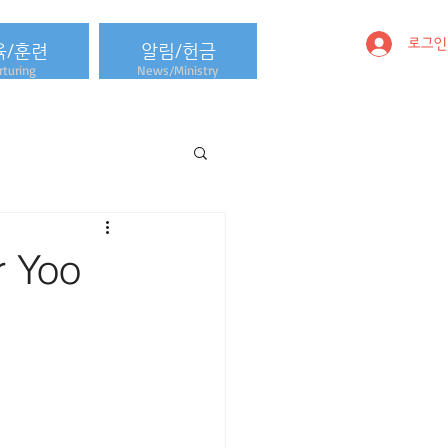
로그인
육/훈련
알림/헌금
turing
News/Ministry
 Yoo