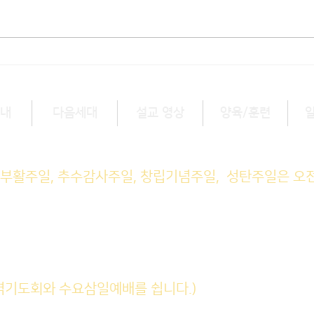
[출산] 노수현(유피터) 전도사
[결혼
셋째 여아 (혜원, 10/5)
현/문
내
다음세대
설교 영상
양육/훈련
예배 (1부) 9am, (2부) 11am
, 부활주일, 추수감사주일, 창립기념주일, 성탄주일은 오
M예배 11am
일예배 8pm
회: 매주 화~금(5:45am), 토 
새벽기도회와 수요삼일예배를 쉽니다.)