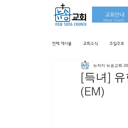
교회안내
About Church
전체 게시물
교회소식
주일주보
뉴저지 뉴송교회
2
[득녀] 유현
(EM)