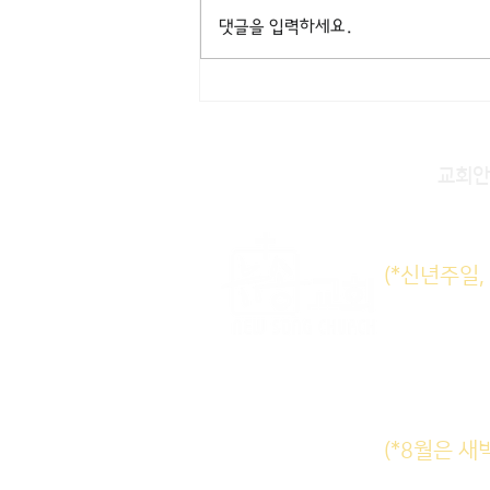
댓글을 입력하세요.
[출산] 김주희 사모(Ryan 전도
사) 득남 - Jacob Song (1/10)
교회안
주일KM
(*신년주일
주일E
수요삼
새벽기도
(*8월은 