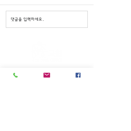
댓글을 입력하세요.
주일KM예배 (1부) 9am, (2부)
11am
(*신년주일, 부활주일, 추수감사주일, 창립기념
주일, 성탄주일은 오전11시 연합예배를 드립니
다.)
주일EM예배 11am
수요삼일예배 8pm
새벽기도회: 매주 화~금(5:45am),
토 (6am)