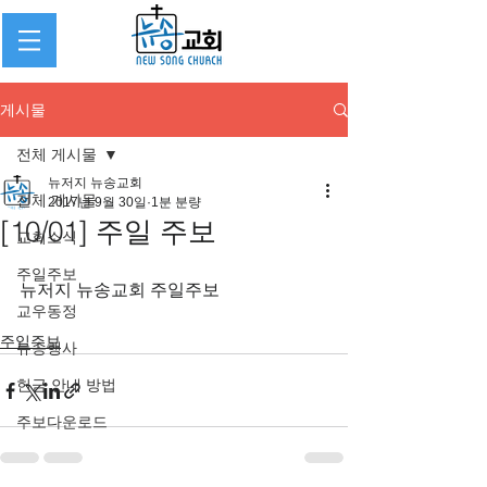
게시물
전체 게시물
뉴저지 뉴송교회
전체 게시물
2017년 9월 30일
1분 분량
[10/01] 주일 주보
교회소식
주일주보
뉴저지 뉴송교회 주일주보
교우동정
주일주보
뉴송행사
헌금 안내 방법
주보다운로드