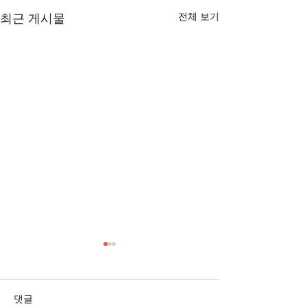
전체 보기
최근 게시물
[3/1] 주일주보
[2/22] 주일주보
댓글