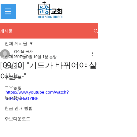
게시물
전체 게시물
김신율 목사
전체 게시물
2017년 9월 10일
1분 분량
[09/10] "기도가 바뀌어야 살
교회소식
아난다"
주일주보
교우동정
https://www.youtube.com/watch?
뉴송행사
v=PaQcHxGYlBE
헌금 안내 방법
주보다운로드