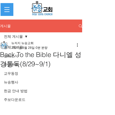
게시물
전체 게시물
뉴저지 뉴송교회
전체 게시물
2017년 8월 28일
0분 분량
Back To the Bible 다니엘 성
교회소식
경통독(8/29~9/1)
주일주보
교우동정
뉴송행사
헌금 안내 방법
주보다운로드