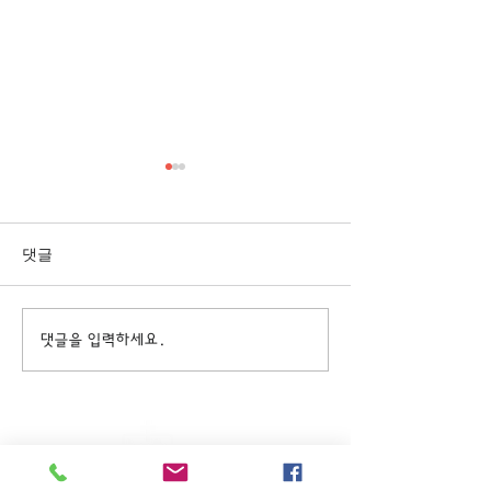
댓글
고난주간특새 및 성금요예
2022년 전교인
댓글을 입력하세요.
배
친구초대