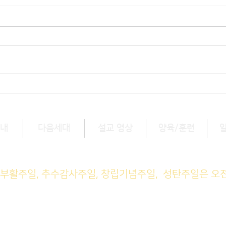
[3/1] 주일주보
[2/
내
다음세대
설교 영상
양육/훈련
예배 (1부) 9am, (2부) 11am
, 부활주일, 추수감사주일, 창립기념주일, 성탄주일은 오
M예배 11am
일예배 8pm