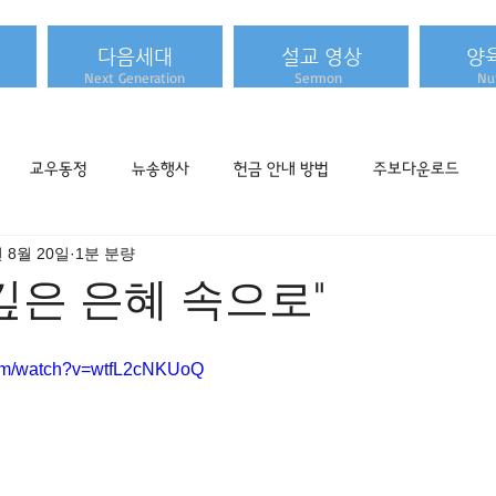
다음세대
설교 영상
양
Next Generation
Sermon
Nur
교우동정
뉴송행사
헌금 안내 방법
주보다운로드
년 8월 20일
1분 분량
] "깊은 은혜 속으로"
com/watch?v=wtfL2cNKUoQ