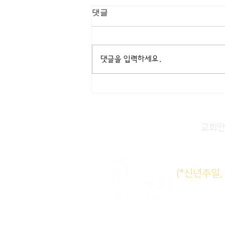
[3/8] 주일주보
댓글
댓글을 입력하세요.
교회안
주일KM
(*신년주일
주일E
수요삼