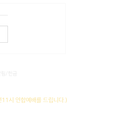
22] 주일주보
알림/헌금
전11시 연합예배를 드립니다.)