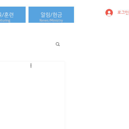
로그인
육/훈련
알림/헌금
turing
News/Ministry