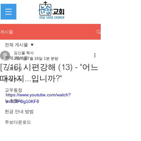
게시물
전체 게시물
김신율 목사
전체 게시물
2017년 7월 16일
1분 분량
[7/16] 시편강해 (13) - "어느
교회소식
때까지...입니까?"
주일주보
교우동정
https://www.youtube.com/watch?
뉴송행사
v=Tc3FUg10KF8
헌금 안내 방법
주보다운로드