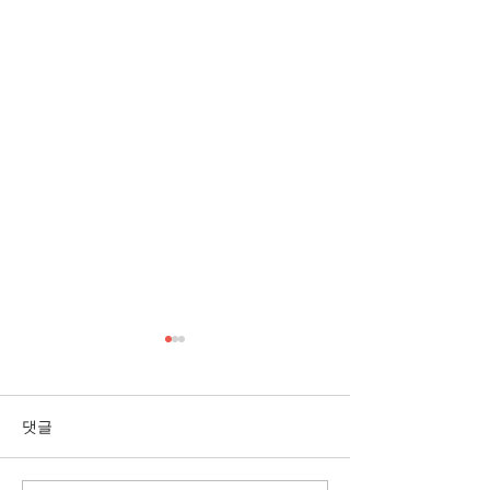
[3/1] 주일주보
[2/22] 주일주보
댓글