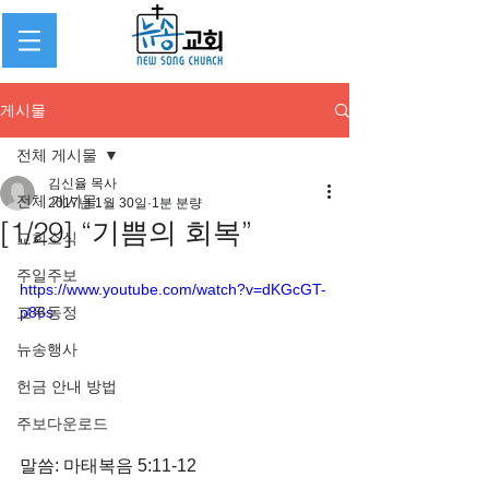
게시물
전체 게시물
김신율 목사
전체 게시물
2017년 1월 30일
1분 분량
[1/29] “기쁨의 회복”
교회소식
주일주보
https://www.youtube.com/watch?v=dKGcGT-
교우동정
p86s
뉴송행사
헌금 안내 방법
주보다운로드
말씀: 마태복음 5:11-12