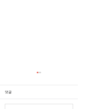
[3/1] 주일주보
[2/22] 주일주보
댓글