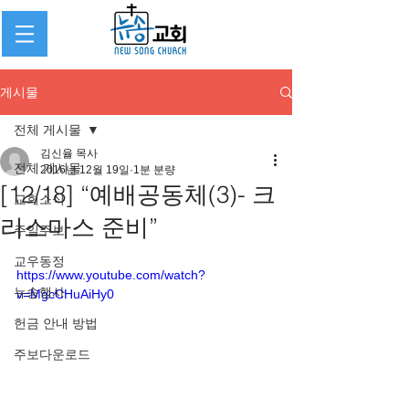
게시물
전체 게시물
김신율 목사
전체 게시물
2016년 12월 19일
1분 분량
[12/18] “예배공동체(3)- 크
교회소식
리스마스 준비”
주일주보
교우동정
https://www.youtube.com/watch?
뉴송행사
v=MgcCHuAiHy0
헌금 안내 방법
주보다운로드