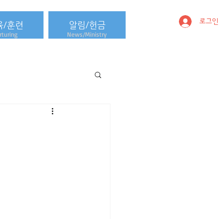
로그인
육/훈련
알림/헌금
turing
News/Ministry