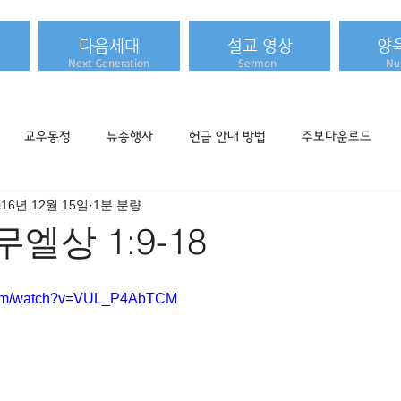
다음세대
설교 영상
양
Next Generation
Sermon
Nur
교우동정
뉴송행사
헌금 안내 방법
주보다운로드
016년 12월 15일
1분 분량
사무엘상 1:9-18
.com/watch?v=VUL_P4AbTCM