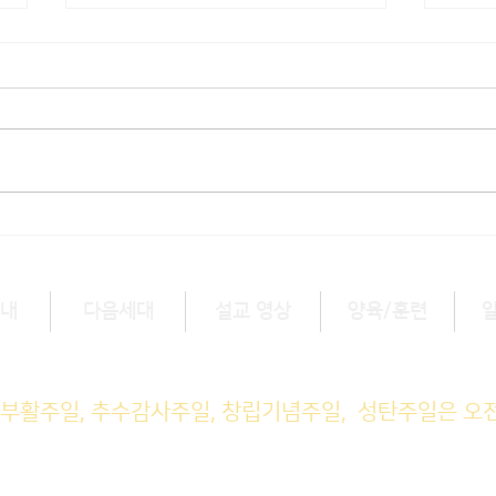
[3/1] 주일주보
[2/
내
다음세대
설교 영상
양육/훈련
예배 (1부) 9am, (2부) 11am
, 부활주일, 추수감사주일, 창립기념주일, 성탄주일은 오
M예배 11am
일예배 8pm