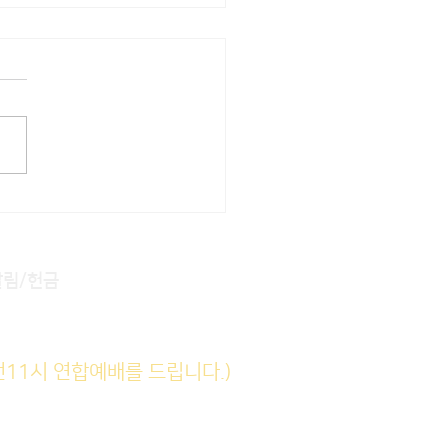
22] 주일주보
알림/헌금
전11시 연합예배를 드립니다.)