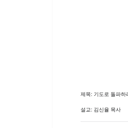
제목: 기도로 돌파하라(5)
설교: 김신율 목사