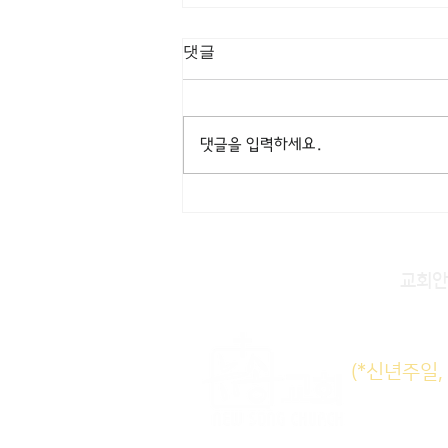
[3/8] 주일주보
댓글
댓글을 입력하세요.
교회안
주일KM
(*신년주일
주일E
수요삼