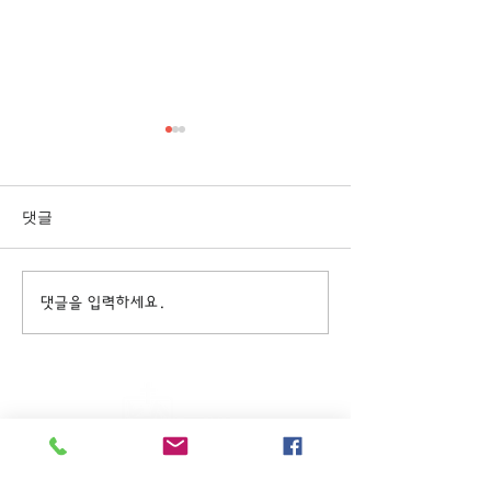
[3/1] 주일주보
[2/22] 주일주보
댓글
댓글을 입력하세요.
주일KM예배 (1부) 9am, (2부)