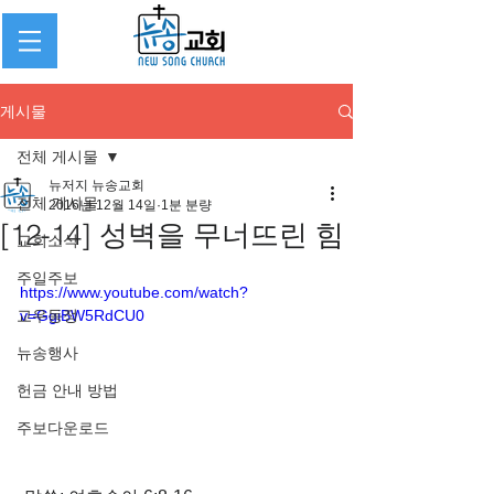
게시물
전체 게시물
뉴저지 뉴송교회
전체 게시물
2016년 12월 14일
1분 분량
[12-14] 성벽을 무너뜨린 힘
교회소식
주일주보
https://www.youtube.com/watch?
교우동정
v=GgiBW5RdCU0
뉴송행사
헌금 안내 방법
주보다운로드