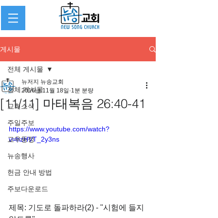
게시물
전체 게시물
뉴저지 뉴송교회
전체 게시물
2016년 11월 18일
1분 분량
[11/11] 마태복음 26:40-41
교회소식
주일주보
https://www.youtube.com/watch?
교우동정
v=hzHVT_2y3ns
뉴송행사
헌금 안내 방법
주보다운로드
제목: 기도로 돌파하라(2) - "시험에 들지 