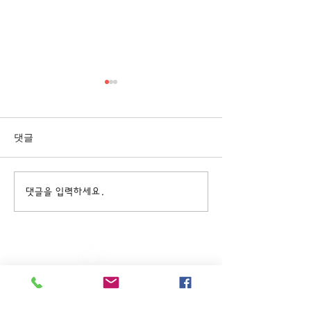
[3/1] 주일주보
[2/22] 주일주보
댓글
댓글을 입력하세요.
주일KM예배 (1부) 9am, (2부)