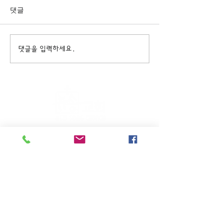
댓글
댓글을 입력하세요.
주일KM예배 (1부) 9am, (2부)
11am
(*신년주일, 부활주일, 추수감사주일, 창립기념
주일, 성탄주일은 오전11시 연합예배를 드립니
다.)
주일EM예배 11am
수요삼일예배 8pm
새벽기도회: 매주 화~금(5:45am),