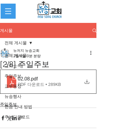
게시물
전체 게시물
뉴저지 뉴송교회
전체 게시물
2월 8일
0분 분량
[2/8] 주일주보
교회소식
주일주보
02.08
.pdf
PDF 다운로드 • 289KB
교우동정
뉴송행사
주일주보
헌금 안내 방법
주보다운로드