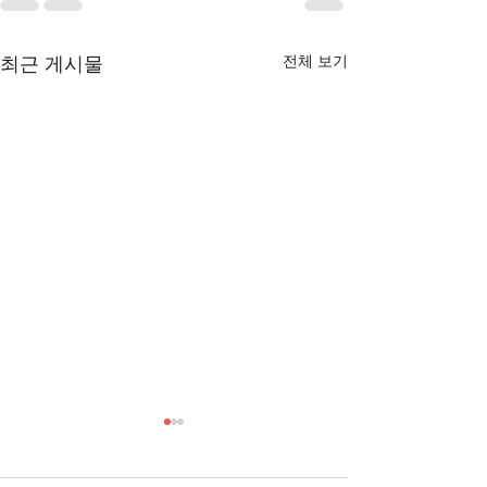
전체 보기
최근 게시물
[3/1] 주일주보
[2/22] 주일주보