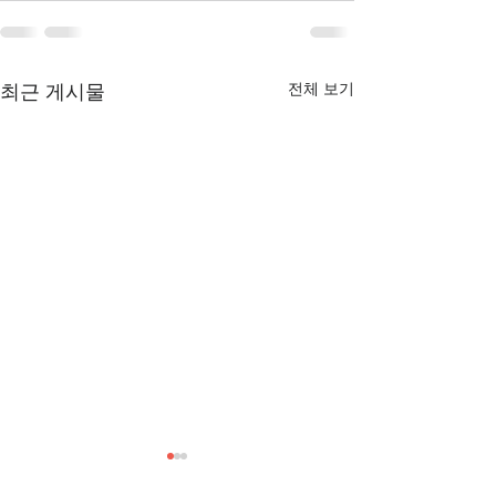
전체 보기
최근 게시물
[3/1] 주일주보
[2/22] 주일주보