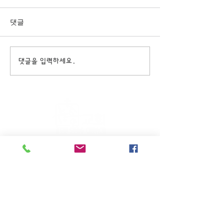
댓글
댓글을 입력하세요.
주일KM예배 (1부) 9am, (2부)
11am
(*신년주일, 부활주일, 추수감사주일, 창립기념
주일, 성탄주일은 오전11시 연합예배를 드립니
다.)
주일EM예배 11am
수요삼일예배 8pm