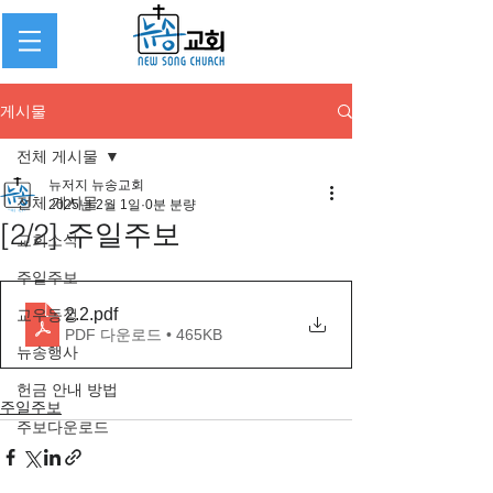
게시물
전체 게시물
뉴저지 뉴송교회
전체 게시물
2025년 2월 1일
0분 분량
[2/2] 주일주보
교회소식
주일주보
2.2
.pdf
교우동정
PDF 다운로드 • 465KB
뉴송행사
헌금 안내 방법
주일주보
주보다운로드