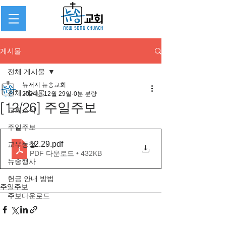
게시물
전체 게시물
뉴저지 뉴송교회
전체 게시물
2024년 12월 29일
0분 분량
[12/26] 주일주보
교회소식
주일주보
12.29
.pdf
교우동정
PDF 다운로드 • 432KB
뉴송행사
헌금 안내 방법
주일주보
주보다운로드