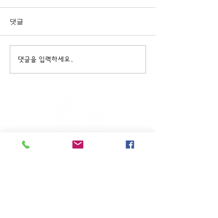
댓글
댓글을 입력하세요.
주일KM예배 (1부) 9am, (2부)
11am
(*신년주일, 부활주일, 추수감사주일, 창립기념
주일, 성탄주일은 오전11시 연합예배를 드립니
다.)
주일EM예배 11am
수요삼일예배 8pm