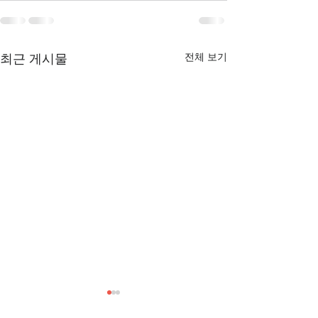
전체 보기
최근 게시물
[3/1] 주일주보
[2/22] 주일주보