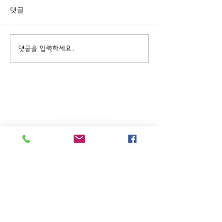
댓글
댓글을 입력하세요.
주일KM예배 (1부) 9am, (2부)
11am
(*신년주일, 부활주일, 추수감사주일, 창립기념
주일, 성탄주일은 오전11시 연합예배를 드립니
다.)
주일EM예배 11am
수요삼일예배 8pm
새벽기도회: 매주 화~금(5:45am),