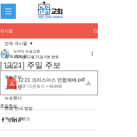
게시물
전체 게시물
뉴저지 뉴송교회
전체 게시물
2025년 12월 21일
0분 분량
[12/21] 주일 주보
교회소식
주일주보
.pdf
12.21 크리스마스 연합예배
PDF 다운로드 • 464KB
교우동정
뉴송행사
주일주보
헌금 안내 방법
주보다운로드