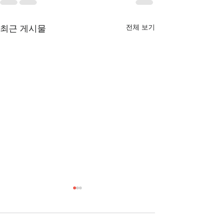
전체 보기
최근 게시물
[3/1] 주일주보
[2/22] 주일주보