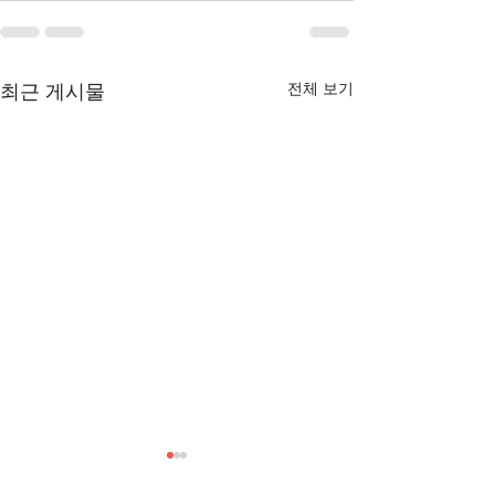
전체 보기
최근 게시물
[3/1] 주일주보
[2/22] 주일주보