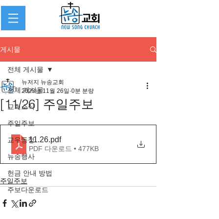
게시물
전체 게시물
뉴저지 뉴송교회
전체 게시물
2023년 11월 26일
0분 분량
[11/26] 주일주보
교회소식
주일주보
11.26
.pdf
교우동정
PDF 다운로드 • 477KB
뉴송행사
헌금 안내 방법
주일주보
주보다운로드