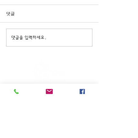
댓글
댓글을 입력하세요.
주일KM예배 (1부) 9am, (2부)
11am
(*신년주일, 부활주일, 추수감사주일, 창립기념
주일, 성탄주일은 오전11시 연합예배를 드립니
다.)
주일EM예배 11am
수요삼일예배 8pm